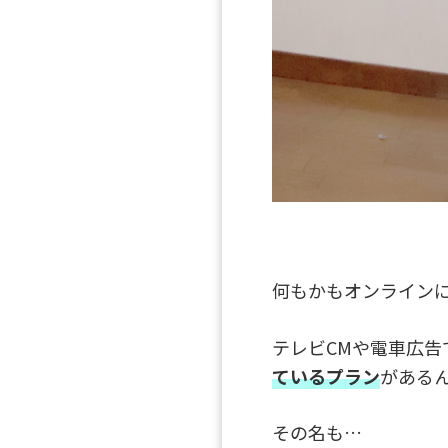
何もかもオンライン
テレビCMや電車広
ているプラン
がある
その名も…