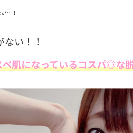
たい…！
がない！！
スベ肌になっているコスパ◎な